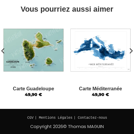
Carte Guadeloupe
Carte Méditerranée
49,90
€
49,90
€
CGV
| Mentions Légales
| Contactez-nous
Copyright 2026© Thomas MAGUIN